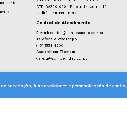
Rodovia PR 92, 2100 - Blocos A e B
endimento
CEP: 86380-000 - Parque Industrial II
uentes
Andirá - Paraná - Brasil
Central de Atendimento
E-mail:
santos@santosandira.com.br
Telefone e Whatsapp:
(43) 3538-8300
Assistência Técnica:
asteca@santosandira.com.br
ia de navegação, funcionalidades e personalização de conte