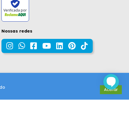
Verificada por
Nossas redes
údo
Aceitar
Design e Desenvolvimento por
DROOPI