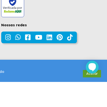
Verificada por
Nossas redes
údo
Aceitar
Design e Desenvolvimento por
DROOPI