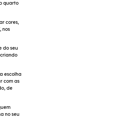
o quarto
r cores,
, nos
e do seu
 criando
ma escolha
ar com as
do, de
 quem
sa no seu