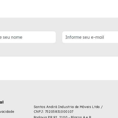
al
Santos Andirá Industria de Móveis Ltda /
ivacidade
CNPJ: 75205831000107
Rodovia PR 92, 2100 - Blocos A e B