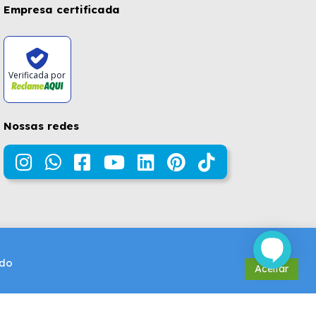
Empresa certificada
Verificada por
Nossas redes
údo
Aceitar
Design e Desenvolvimento por
DROOPI