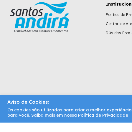
Institucion
Política de Pr
Central de At
Dúvidas Freq
Aviso de Cookies:
Os cookies são utilizados para criar a melhor experiênc
Santos Andirá | Copyright © 2021. Todos os direitos reservados
para você. Saiba mais em nossa
Política de Privacidade