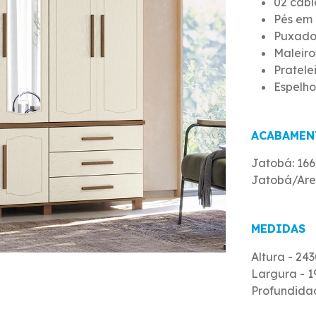
02 cabi
Pés em
Puxado
Maleiro
Pratele
Espelh
ACABAMEN
Jatobá: 16
Jatobá/Are
MEDIDAS
Altura - 24
Largura - 
Profundida