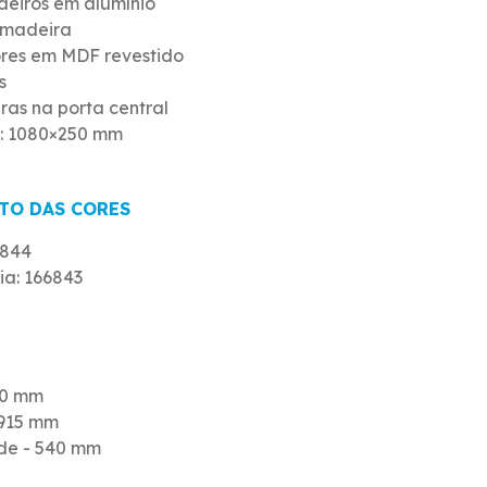
deiros em alumínio
 madeira
res em MDF revestido
s
iras na porta central
o: 1080×250 mm
TO DAS CORES
6844
ia: 166843
30 mm
1915 mm
de - 540 mm