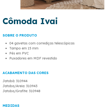
Cômoda Ivai
SOBRE O PRODUTO
04 gavetas com corrediças telescópicas
Tampo em 15 mm
Pés em PVC
Puxadores em MDF revestido
ACABAMENTO DAS CORES
Jatobá: 310944
Jatoba/Areia: 310943
Jatoba/Grafite: 310948
MEDIDAS