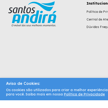
Institucion
Política de Pr
Central de At
Dúvidas Freq
Aviso de Cookies:
Os cookies são utilizados para criar a melhor experiênc
Santos Andirá | Copyright © 2021. Todos os direitos reservados
para você. Saiba mais em nossa
Política de Privacidade