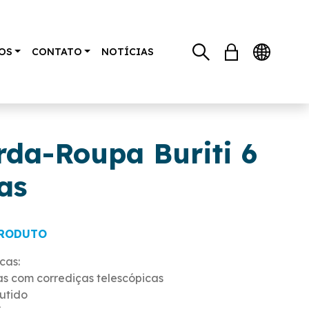
OS
CONTATO
NOTÍCIAS
da-Roupa Buriti 6
as
PRODUTO
cas:
s com corrediças telescópicas
utido