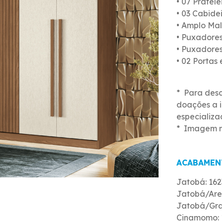
• 07 Pratele
• 03 Cabide
• Amplo Mal
• Puxadore
• Puxadore
• 02 Portas
* Para des
doações a i
especializa
* Imagem m
ACABAMEN
Jatobá: 16
Jatobá/Arei
Jatobá/Graf
Cinamomo: 