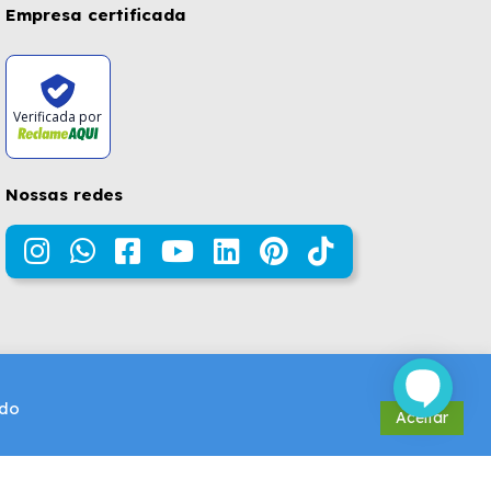
Empresa certificada
Verificada por
Nossas redes
údo
Aceitar
Design e Desenvolvimento por
DROOPI