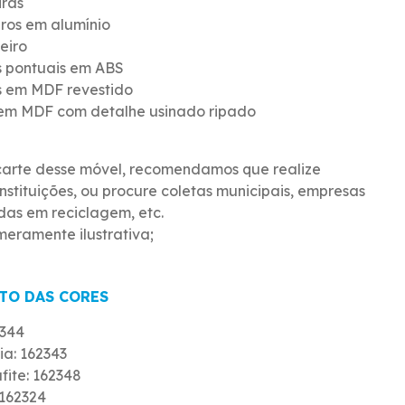
iras
iros em alumínio
eiro
s pontuais em ABS
s em MDF revestido
 em MDF com detalhe usinado ripado
carte desse móvel, recomendamos que realize
nstituições, ou procure coletas municipais, empresas
das em reciclagem, etc.
eramente ilustrativa;
TO DAS CORES
2344
a: 162343
ite: 162348
162324