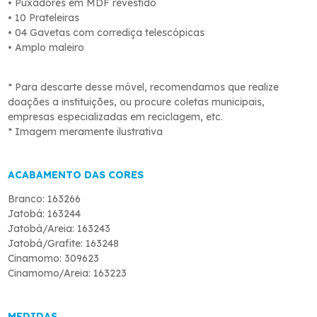
• Puxadores em MDF revestido
• 10 Prateleiras
• 04 Gavetas com corrediça telescópicas
• Amplo maleiro
* Para descarte desse móvel, recomendamos que realize
doações a instituições, ou procure coletas municipais,
empresas especializadas em reciclagem, etc.
* Imagem meramente ilustrativa
ACABAMENTO DAS CORES
Branco: 163266
Jatobá: 163244
Jatobá/Areia: 163243
Jatobá/Grafite: 163248
Cinamomo: 309623
Cinamomo/Areia: 163223
MEDIDAS