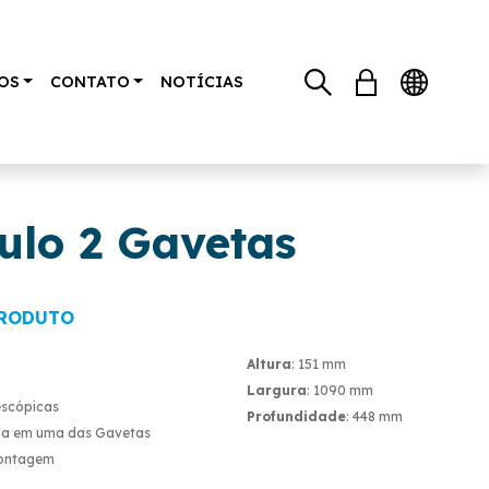
OS
CONTATO
NOTÍCIAS
lo 2 Gavetas
PRODUTO
Altura
: 151 mm
Largura
: 1090 mm
escópicas
Profundidade
: 448 mm
rna em uma das Gavetas
Montagem