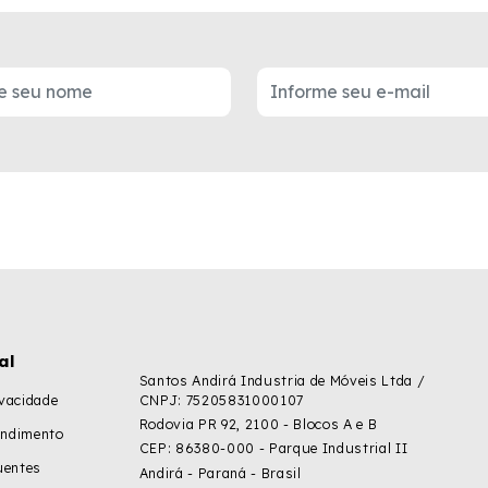
al
Santos Andirá Industria de Móveis Ltda /
ivacidade
CNPJ: 75205831000107
Rodovia PR 92, 2100 - Blocos A e B
endimento
CEP: 86380-000 - Parque Industrial II
uentes
Andirá - Paraná - Brasil