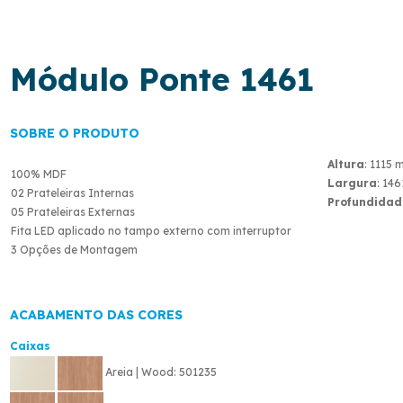
Módulo Ponte 1461
SOBRE O PRODUTO
Altura
: 1115
100% MDF
Largura
: 14
02 Prateleiras Internas
Profundidad
05 Prateleiras Externas
Fita LED aplicado no tampo externo com interruptor
3 Opções de Montagem
ACABAMENTO DAS CORES
Caixas
Areia | Wood: 501235